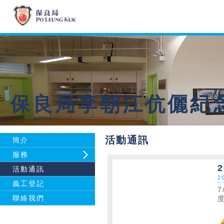
保良局李朝江伉儷紀
活動通訊
簡介
服務
活動通訊
2
義工登記
7
聯絡我們