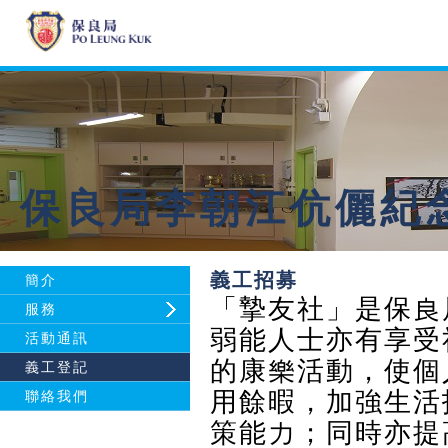
保良局李朝江伉儷紀
義工招募
簡介
「摯友社」是保良
服務
弱能人士亦有享受
活動通訊
的康樂活動，使個
義工登記
用餘暇，加強生活
聯絡我們
策能力；同時亦提