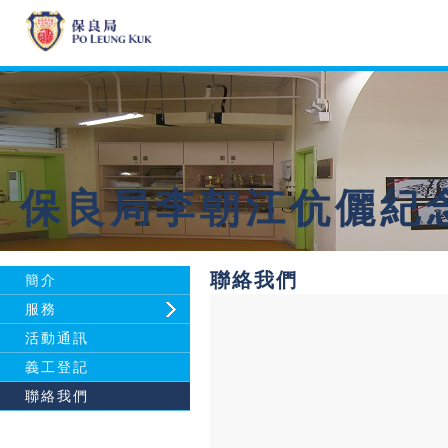
保良局李朝江伉儷紀
聯絡我們
簡介
服務
活動通訊
義工登記
聯絡我們