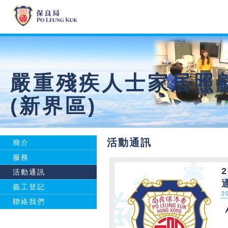
嚴重殘疾人士家居照
(新界區)
活動通訊
簡介
服務
活動通訊
義工登記
2
聯絡我們