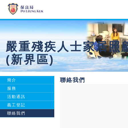
嚴重殘疾人士家居照
(新界區)
聯絡我們
簡介
服務
活動通訊
義工登記
聯絡我們