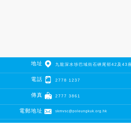
地址
九龍深水埗巴域街石硤尾邨42及43
電話
2778 1237
傳真
2777 3861
電郵地址
skmvsc@poleungkuk.org.hk