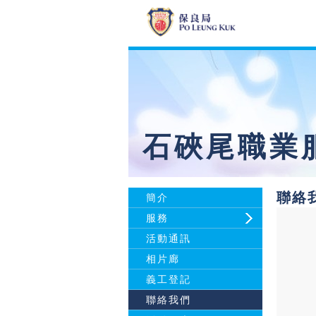
石硤尾職業
聯絡
簡介
服務
活動通訊
相片廊
義工登記
聯絡我們