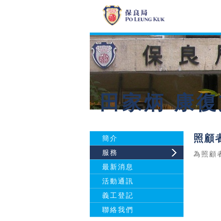
田家炳 康
照顧
簡介
服務
為照顧
最新消息
活動通訊
義工登記
聯絡我們