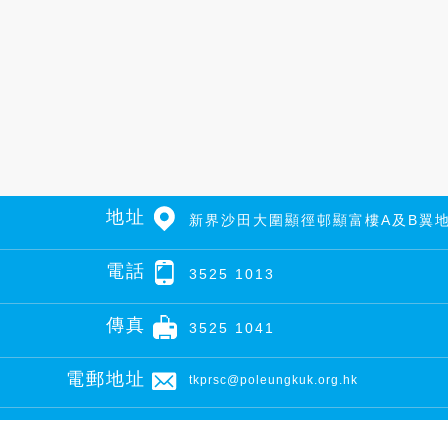
地址
新界沙田大圍顯徑邨顯富樓A及B翼
電話
3525 1013
傳真
3525 1041
電郵地址
tkprsc@poleungkuk.org.hk