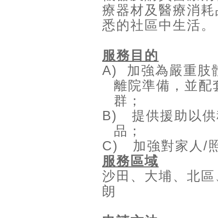
療器材及醫療消耗
悉的社區中生活。
服務目的
A)
加強為嚴重肢
離院準備，並配
群；
B)
提供援助以供
品；
C)
加強對家人
/
服務區域
沙田、大埔、北區
朗