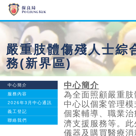
嚴重肢體傷殘人士綜
務(新界區)
中心簡介
中心簡介
為全面照顧嚴重肢
服務內容
中心以個案管理模
2026年3月中心通訊
義工登記
個案輔導、職業治
聯絡我們
濟支援服務等。此
儀器及購買醫療消