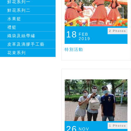
鮮花系列一
鮮花系列二
水果籃
禮籃
2 Photos
18
FEB
織袋及絲帶繡
2019
皮革及滴膠手工藝
特別活動
花束系列
1 Photos
26
NOV