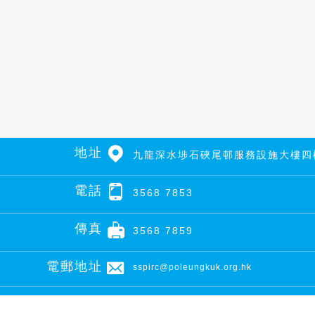
地址
九龍深水埗石硤尾邨服務設施大樓四
電話
3568 7853
傳真
3568 7859
電郵地址
sspirc@poleungkuk.org.hk